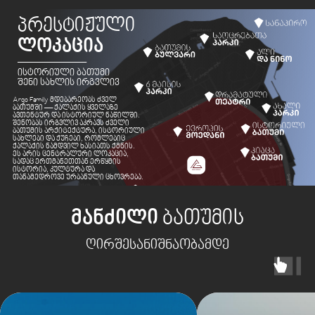
პროექტის გეგმარება
მანძილი
ბათუმის
7 ᲡᲐᲠᲗᲣᲚᲘ
ᲡᲐᲪᲮᲝᲕᲠᲔᲑᲔᲚᲘ
ღირშესანიშნაობამდე
ᲞᲐᲠᲙᲘᲜᲒᲘᲡ
2 ᲡᲐᲠᲗᲣᲚᲘ
ᲨᲔᲡᲐᲡᲕᲚᲔᲚᲘ
ᲙᲝᲛᲔᲠᲪᲘᲣᲚᲘ