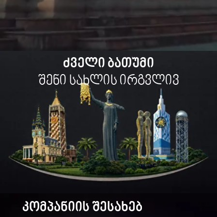
კომპანიის შესახებ
„არგო ჯგუფი XXI“ არის სამშენებლო კომპანია,
რომელიც დაარსდა მეზღვაურთა მიერ.
დამფუძნებელთა საზღვაო გამოცდილება
და დისციპლინა, პროფესიონალურ გუნდთან
ერთად,სათანადო სტანდარტების
დაცვით გპირდებათ დადგენილ ვადებში
მიიღოთ თქვენი საოცნებო საცხოვრებელი.
კომპანია დაკომპლექტებულია
მაღალკვალიფიციური კადრებით
რომლიც დეტალებზეა ორიენტირებული,
განსაკუთრებულ ყურადღებას უთმოს
დამკვეთს და პირნათლად ასრულებს
დაკისრებულ ვალდებულებებს.